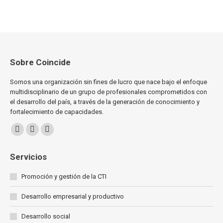
Sobre Coincide
Somos una organización sin fines de lucro que nace bajo el enfoque
multidisciplinario de un grupo de profesionales comprometidos con
el desarrollo del país, a través de la generación de conocimiento y
fortalecimiento de capacidades.
Encuéntranos en:
Facebook
X
Linkedin
page
page
page
Servicios
opens
opens
opens
in
in
in
Promoción y gestión de la CTI
new
new
new
Desarrollo empresarial y productivo
window
window
window
Desarrollo social